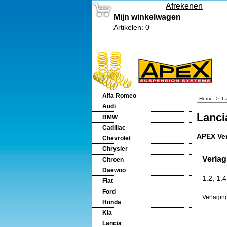
Afrekenen
Mijn winkelwagen
Artikelen
:
0
Alfa Romeo
Home
>
L
Audi
Lanci
BMW
Cadillac
APEX Ver
Chevrolet
Chrysler
Verlag
Citroen
Daewoo
1.2, 1.
Fiat
Ford
Verlagin
Honda
Kia
Lancia