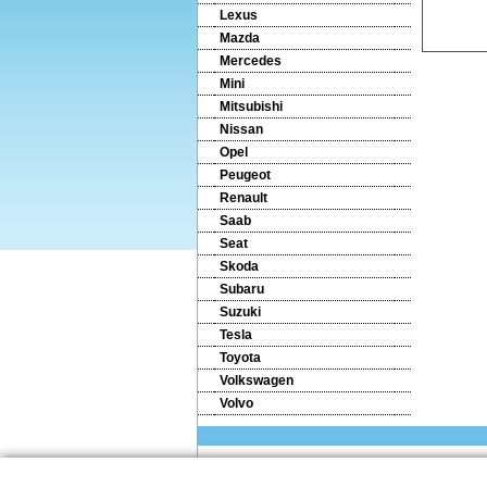
Lexus
Mazda
Mercedes
Mini
Mitsubishi
Nissan
Opel
Peugeot
Renault
Saab
Seat
Skoda
Subaru
Suzuki
Tesla
Toyota
Volkswagen
Volvo