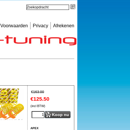
Voorwaarden
Privacy
Afrekenen
€
163.00
€
125.50
(incl BTW)
Koop nu
APEX