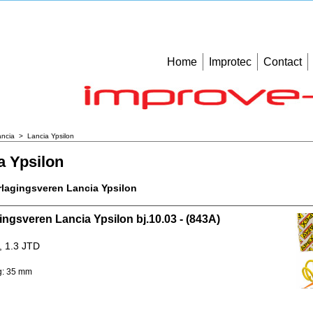
Home
Improtec
Contact
ancia
>
Lancia Ypsilon
a Ypsilon
lagingsveren Lancia Ypsilon
ingsveren Lancia Ypsilon bj.10.03 - (843A)
4, 1.3 JTD
g: 35 mm