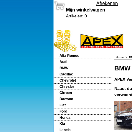
Afrekenen
Mijn winkelwagen
Artikelen
:
0
Alfa Romeo
Home
>
B
Audi
BMW 3
BMW
Cadillac
APEX Ver
Chevrolet
Chrysler
Naast da
Citroen
verwach
Daewoo
Fiat
Ford
Honda
Kia
Lancia