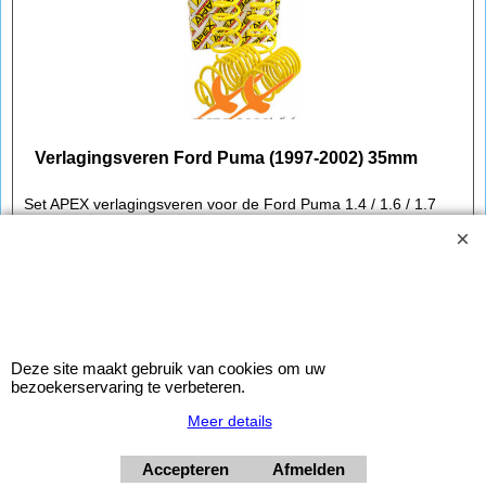
Verlagingsveren Ford Puma (1997-2002) 35mm
Set APEX verlagingsveren voor de Ford Puma 1.4 / 1.6 / 1.7
(type ETC) van bouwjaar 1997 t/m 2002.
Verlaging: 35mm
Voorzien van TüV keuring.
Maximale belasting assen:
Deze site maakt gebruik van cookies om uw
- voorzijde 815kg
bezoekerservaring te verbeteren.
- achterzijde 700kg
Meer details
Accepteren
Afmelden
Copyright © 1998-2026
by Improtec APEX