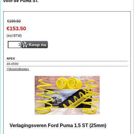
voor de Puma ST.
€
199.50
€
153.50
(incl BTW)
Koop nu
APEX
40-4500
+Verzendkosten
Verlagingsveren Ford Puma 1.5 ST (25mm)