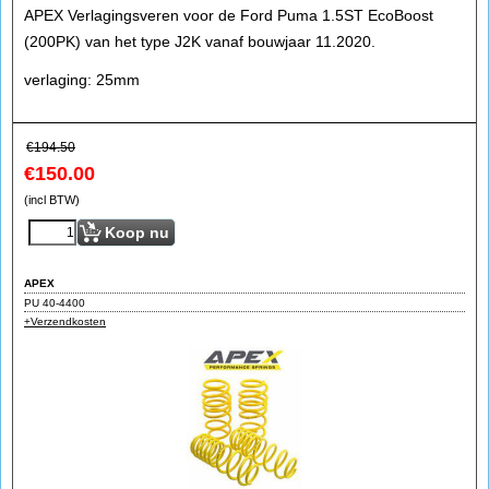
APEX Verlagingsveren voor de Ford Puma 1.5ST EcoBoost
(200PK) van het type J2K vanaf bouwjaar 11.2020.
verlaging: 25mm
€
194.50
€
150.00
(incl BTW)
Koop nu
APEX
PU 40-4400
+Verzendkosten