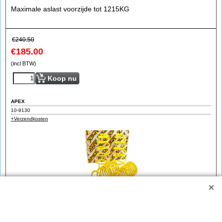
Maximale aslast voorzijde tot 1215KG
€
240.50
€
185.00
(incl BTW)
Koop nu
APEX
10-9130
+Verzendkosten
Verlagingsveren Audi A6 4F Avant (2004-2011)
1215kg-