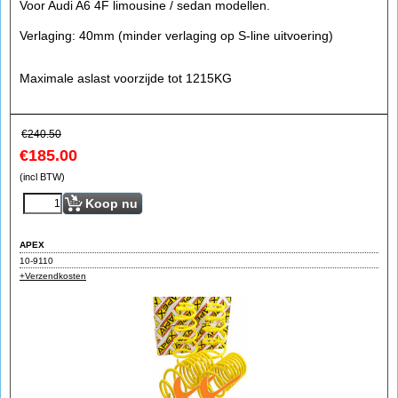
Voor Audi A6 4F limousine / sedan modellen.
Verlaging: 40mm (minder verlaging op S-line uitvoering)
Maximale aslast voorzijde tot 1215KG
€
240.50
€
185.00
(incl BTW)
Koop nu
APEX
10-9110
+Verzendkosten